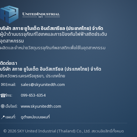
บริษัท สกาย ยูไนเต็ด อินดัสเทรียล (ประเทศไทย) จำกัด
ผู้นำด้านบรรจุภัณฑ์ไฮเทคและการป้องกันไฟฟ้าสถิตย์ระดับ
อุตสาหกรรม
ผลิตและจำหน่ายวัสดุบรรจุภัณฑ์พลาสติกเพื่อใช้ในอุตสาหกรรม
ติดต่อเรา
บริษัท สกาย ยูไนเต็ด อินดัสเทรียล (ประเทศไทย) จำกัด
จังหวัดพระนครศรีอยุธยา, ประเทศไทย
✉
Email:
sales@skyunitedth.com
☎
โทร:
099-653-6354
🌐
เว็บไซต์:
www.skyunitedth.com
📍
แผนที่:
ดูตำแหน่งบนแผนที่
© 2026 SKY United Industrial (Thailand) Co., Ltd. สงวนลิขสิทธิ์ทั้งหมด