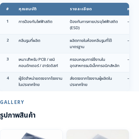
#
คุณสมบัติ
รายละเอียด
หมายเ
1
การป้องกันไฟฟ้าสถิต
ป้องกันการคายประจุไฟฟ้าสถิต
—
(ESD)
2
คลีนรูมที่ผลิต
ผลิตภายในห้องคลีนรูมที่ได้
—
มาตรฐาน
3
เหมาะสำหรับ PCB / เซมิ
ครอบคลุมการใช้งานใน
—
คอนดักเตอร์ / ฮาร์ดดิสก์
อุตสาหกรรมอิเล็กทรอนิกส์หลัก
4
ผู้จัดจำหน่ายตรงจากโรงงาน
ส่งตรงจากโรงงานผู้ผลิตใน
—
ในประเทศไทย
ประเทศไทย
GALLERY
รูปภาพสินค้า