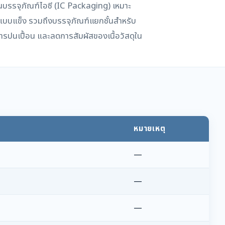
บรรจุภัณฑ์ไอซี (IC Packaging) เหมาะ
บบแข็ง รวมถึงบรรจุภัณฑ์แยกชั้นสำหรับ
ปนเปื้อน และลดการสัมผัสของเนื้อวัสดุใน
หมายเหตุ
—
—
—