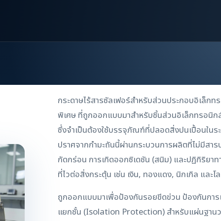
กระดาษไร้สารซัลเฟอร์สำหรับส่วนประกอบอิเล็กทร
พิเศษ ที่ถูกออกแบบมาสำหรับชิ้นส่วนอิเล็กทรอนิก
ซึ่งจำเป็นต้องใช้บรรจุภัณฑ์ที่ปลอดสิ่งปนเปื้อนใ
ปราศจากกำมะถันนี้ผ่านกระบวนการผลิตที่ไม่มีสาร
กัดกร่อน การเกิดออกซิเดชัน (สนิม) และปฏิกิริยาท
ที่ไวต่อสิ่งกระตุ้น เช่น เงิน, ทองแดง, นิกเกิล และโลห
ถูกออกแบบมาเพื่อป้องกันรอยขีดข่วน ป้องกันการ
แยกชั้น (Isolation Protection) สำหรับแผ่นฐาน