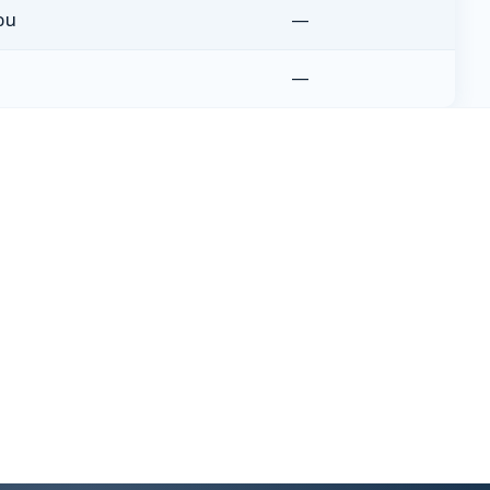
อน
—
—